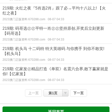
219期: 火红之夜『5肖选2肖』跟了必→平均十八以上! 【火
红之夜】
2023澳门正版资料 670288.com
08-07 04:33
219期: 码哥选㊣㊣平特一肖㊣㊣坚持原创,开奖后立刻更新
【码哥选】
2023澳门正版资料 670288.com
08-07 04:33
219期: 机头马 十二码特 特大英雄码 与你携手 到你不敢笑!
【机头马】
2023澳门正版资料 670288.com
08-07 04:33
219期: 亿家发㊣精品打造《单双》名震六合界,敢下赢家就是
你!【亿家发】
2023澳门正版资料 670288.com
08-07 04:33
上一页
第1页
下一页
返回首页