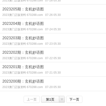
2023澳门正版资料 670288.com
07-26 05:30
2023205期：玄机妙语图
2023澳门正版资料 670288.com
07-26 05:30
2023204期：玄机妙语图
2023澳门正版资料 670288.com
07-24 05:30
2023203期：玄机妙语图
2023澳门正版资料 670288.com
07-23 05:30
2023202期：玄机妙语图
2023澳门正版资料 670288.com
07-22 05:30
2023201期：玄机妙语图
2023澳门正版资料 670288.com
07-21 05:30
2023200期：玄机妙语图
2023澳门正版资料 670288.com
07-20 05:30
上一页
第1页
下一页