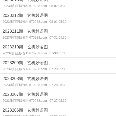
2023澳门正版资料 670288.com
08-02 05:30
2023212期：玄机妙语图
2023澳门正版资料 670288.com
08-01 05:30
2023211期：玄机妙语图
2023澳门正版资料 670288.com
07-31 05:30
2023210期：玄机妙语图
2023澳门正版资料 670288.com
07-30 05:30
2023209期：玄机妙语图
2023澳门正版资料 670288.com
07-29 05:30
2023208期：玄机妙语图
2023澳门正版资料 670288.com
07-28 05:30
2023207期：玄机妙语图
2023澳门正版资料 670288.com
07-27 05:30
2023206期：玄机妙语图